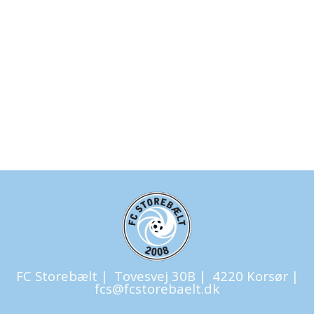
FC Storebælt |
Tovesvej 30B |
4220 Korsør |
fcs@fcstorebaelt.dk