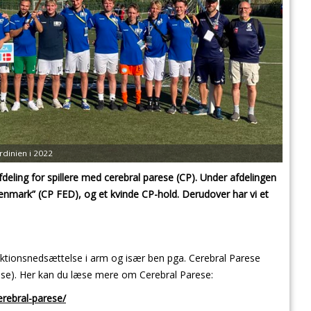
dinien i 2022
fdeling
for spillere med cerebral parese (CP). Under afdelingen
Denmark” (CP FED), og et kvinde CP-hold. Derudover har vi et
nktionsnedsættelse i arm og især ben pga. Cerebral Parese
hetose). Her kan du læse mere om Cerebral Parese:
erebral-parese/