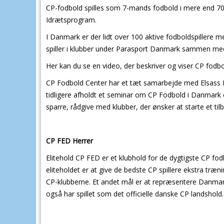
CP-fodbold spilles som 7-mands fodbold i mere end 70
Idrætsprogram.
I Danmark er der lidt over 100 aktive fodboldspillere m
spiller i klubber under Parasport Danmark sammen med
Her kan du se en video, der beskriver og viser CP fodb
CP Fodbold Center har et tæt samarbejde med Elsass
tidligere afholdt et seminar om CP Fodbold i Danmark o
sparre, rådgive med klubber, der ønsker at starte et tilb
CP FED Herrer
Elitehold CP FED er et klubhold for de dygtigste CP fodb
eliteholdet er at give de bedste CP spillere ekstra tr
CP-klubberne. Et andet mål er at repræsentere Danmark 
også har spillet som det officielle danske CP landshold.