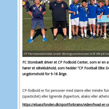
CP Herrelandsholdet under åbningsceremonien til B-VM på Sar
FC Storebælt
driver
et CP
Fodbold Center, som er
en a
hører et eliteklubhold, som hedder ”CP Football Elite 
ungdomshold for 9-18 årige.
CP-fodbold er for personer med større eller mindre fu
(spasticitet) eller lignende (hypertoni, ataksi eller at
https://elsassfonden.dk/sportforbrains/viden/hvad-er-c