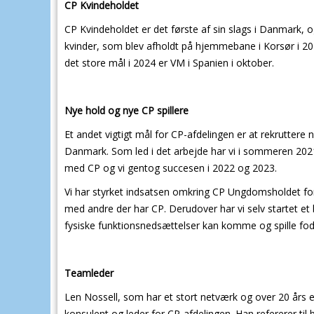
CP Kvindeholdet
CP Kvindeholdet er det første af sin slags i Danmark, 
kvinder, som blev afholdt på hjemmebane i Korsør i 
det store mål i 2024 er VM i Spanien i oktober.
Nye hold og nye CP spillere
Et andet vigtigt mål for CP-afdelingen er at rekruttere n
Danmark. Som led i det arbejde har vi i sommeren 20
med CP og vi gentog succesen i 2022 og 2023.
Vi har styrket indsatsen omkring CP Ungdomsholdet for d
med andre der har CP. Derudover har vi selv startet e
fysiske funktionsnedsættelser kan komme og spille fo
Teamleder
Len Nossell, som har et stort netværk og over 20 års er
konsulent og leder for CP-afdelingen. Han refererer til 