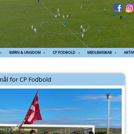
BØRN & UNGDOM
CP FODBOLD
MEDLEMSSKAB
AKTIV
mål for CP Fodbold