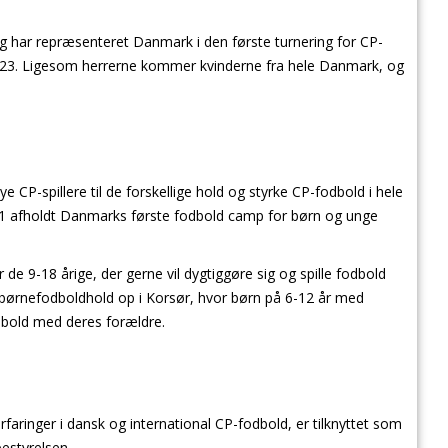
og har repræsenteret Danmark i den første turnering for CP-
2023. Ligesom herrerne kommer kvinderne fra hele Danmark, og
ye CP-spillere til de forskellige hold og styrke CP-fodbold i hele
21 afholdt Danmarks første fodbold camp for børn og unge
e 9-18 årige, der gerne vil dygtiggøre sig og spille fodbold
t børnefodboldhold op i Korsør, hvor børn på 6-12 år med
dbold med deres forældre.
faringer i dansk og international CP-fodbold, er tilknyttet som
bestyrelsen.