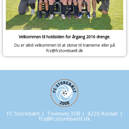
Velkommen til holdsiden for årgang 2016 drenge.
Du er altid velkommen til at skrive til trænerne eller på
fcs@fcstorebaelt.dk
FC Storebælt |
Tovesvej 30B |
4220 Korsør |
fcs@fcstorebaelt.dk